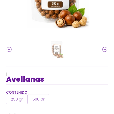
|
Avellanas
CONTENIDO
250 gr
500 Gr