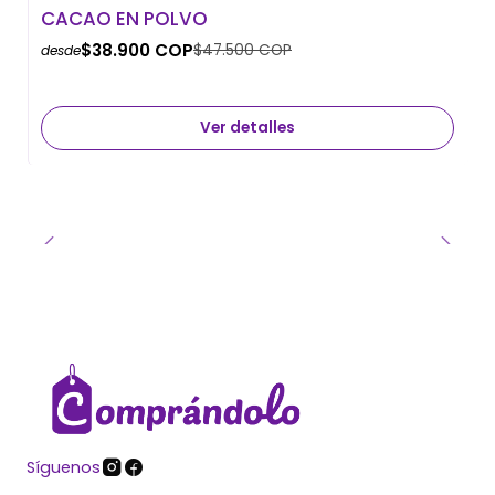
-18% OFF
CACAO EN POLVO
Agotado
$38.900 COP
$47.500 COP
desde
Ver detalles
Síguenos