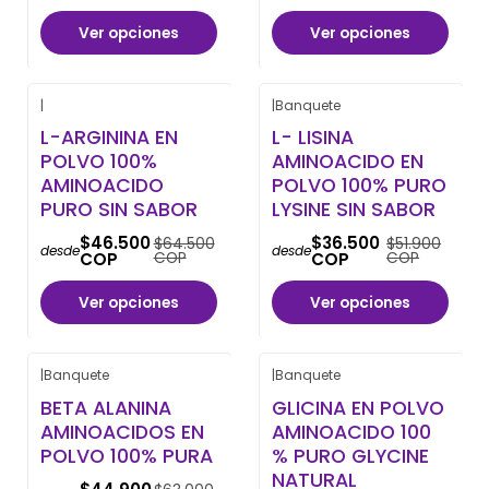
Ver opciones
Ver opciones
|
|
Banquete
-28% OFF
-30% OFF
L-ARGININA EN
L- LISINA
POLVO 100%
AMINOACIDO EN
AMINOACIDO
POLVO 100% PURO
PURO SIN SABOR
LYSINE SIN SABOR
$46.500
$36.500
$64.500
$51.900
desde
desde
COP
COP
COP
COP
Ver opciones
Ver opciones
|
Banquete
|
Banquete
-29% OFF
-29% OFF
BETA ALANINA
GLICINA EN POLVO
AMINOACIDOS EN
AMINOACIDO 100
POLVO 100% PURA
% PURO GLYCINE
NATURAL