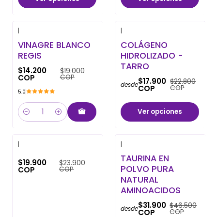
|
|
-25% OFF
-21% OFF
VINAGRE BLANCO
COLÁGENO
REGIS
HIDROLIZADO -
TARRO
$14.200
$19.000
COP
COP
$17.900
$22.800
desde
COP
COP
5.0
Ver opciones
Cantidad
|
|
-17% OFF
-31% OFF
TAURINA EN
$19.900
$23.900
POLVO PURA
COP
COP
NATURAL
AMINOACIDOS
$31.900
$46.500
desde
COP
COP