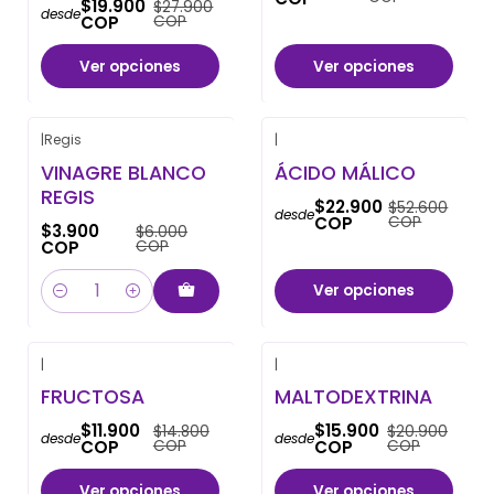
$19.900
$27.900
desde
COP
COP
Ver opciones
Ver opciones
|
Regis
|
-35% OFF
-56% OFF
VINAGRE BLANCO
ÁCIDO MÁLICO
REGIS
$22.900
$52.600
desde
COP
COP
$3.900
$6.000
COP
COP
Ver opciones
Cantidad
|
|
-20% OFF
-24% OFF
FRUCTOSA
MALTODEXTRINA
$11.900
$15.900
$14.800
$20.900
desde
desde
COP
COP
COP
COP
Ver opciones
Ver opciones