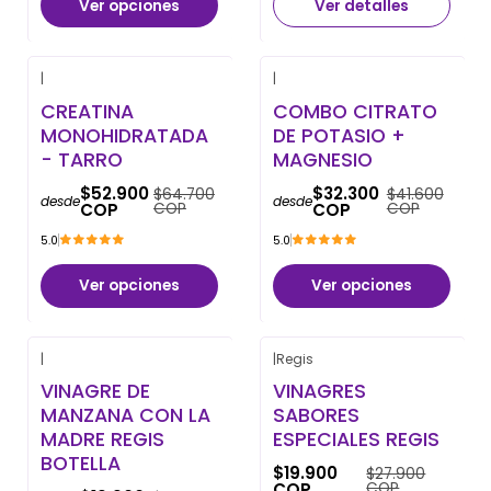
Ver opciones
Ver detalles
|
|
-18% OFF
-22% OFF
CREATINA
COMBO CITRATO
MONOHIDRATADA
DE POTASIO +
- TARRO
MAGNESIO
$52.900
$32.300
$64.700
$41.600
desde
desde
COP
COP
COP
COP
5.0
5.0
Ver opciones
Ver opciones
|
|
Regis
-29% OFF
-29% OFF
VINAGRE DE
VINAGRES
MANZANA CON LA
SABORES
MADRE REGIS
ESPECIALES REGIS
BOTELLA
$19.900
$27.900
COP
COP