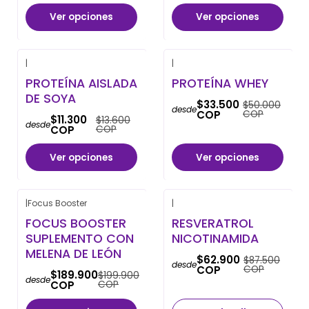
Ver opciones
Ver opciones
|
|
-17% OFF
-33% OFF
PROTEÍNA AISLADA
PROTEÍNA WHEY
DE SOYA
$33.500
$50.000
desde
COP
COP
$11.300
$13.600
desde
COP
COP
Ver opciones
Ver opciones
|
Focus Booster
|
-5% OFF
-28% OFF
FOCUS BOOSTER
RESVERATROL
No disponible
SUPLEMENTO CON
NICOTINAMIDA
MELENA DE LEÓN
$62.900
$87.500
desde
COP
COP
$189.900
$199.900
desde
COP
COP