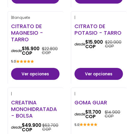
|
Banquete
|
-26% OFF
-24% OFF
CITRATO DE
CITRATO DE
MAGNESIO -
POTASIO - TARRO
TARRO
$15.900
$20.900
desde
COP
COP
$16.900
$22.800
desde
COP
COP
5.0
Ver opciones
Ver opciones
|
|
-22% OFF
-21% OFF
CREATINA
GOMA GUAR
MONOHIDRATADA
$11.700
$14.900
desde
- BOLSA
COP
COP
$49.900
$63.700
5.0
desde
COP
COP