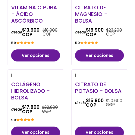
-23% OFF
-27% OFF
VITAMINA C PURA
CITRATO DE
- ÁCIDO
MAGNESIO -
ASCÓRBICO
BOLSA
$13.900
$16.900
$18.000
$23.200
desde
desde
COP
COP
COP
COP
5.0
5.0
Ver opciones
Ver opciones
|
|
-22% OFF
-23% OFF
COLÁGENO
CITRATO DE
HIDROLIZADO -
POTASIO - BOLSA
BOLSA
$15.900
$20.600
desde
COP
COP
$17.800
$22.800
desde
COP
COP
5.0
Ver opciones
Ver opciones