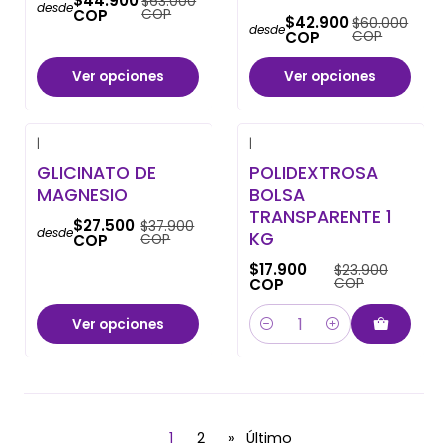
$44.900
$63.000
desde
COP
COP
$42.900
$60.000
desde
COP
COP
Ver opciones
Ver opciones
|
|
-27% OFF
-25% OFF
GLICINATO DE
POLIDEXTROSA
MAGNESIO
BOLSA
TRANSPARENTE 1
$27.500
$37.900
desde
KG
COP
COP
$17.900
$23.900
COP
COP
Ver opciones
Cantidad
1
2
»
Último