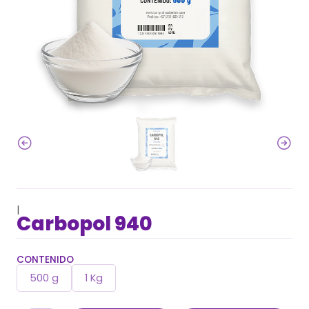
|
Carbopol 940
CONTENIDO
500 g
1 Kg