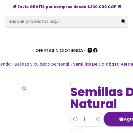
🚚
Envío GRATIS por compras desde $200.000 COP
🚚
OFERTAS
INICIO
TIENDA
ienda
Belleza y cuidado personal
Semillas De Calabaza Verde
|
Semillas 
Natural
Agre
Cantidad