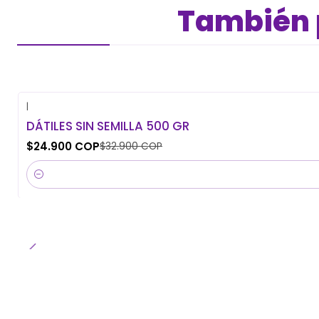
También p
|
-24% OFF
DÁTILES SIN SEMILLA 500 GR
$24.900 COP
$32.900 COP
Cantidad